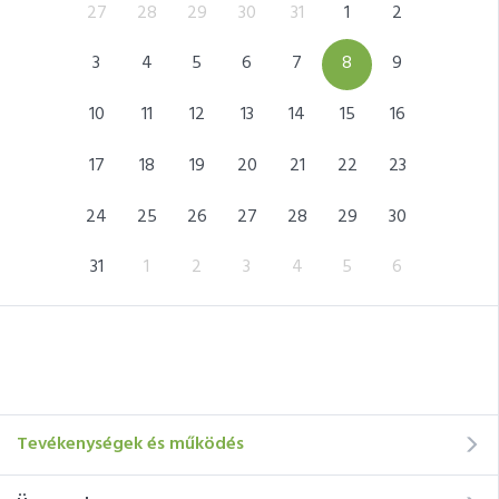
5
27
28
29
30
31
1
2
31
12
3
4
5
6
7
8
9
7
19
10
11
12
13
14
15
16
14
26
17
18
19
20
21
22
23
21
2
24
25
26
27
28
29
30
28
9
31
1
2
3
4
5
6
5
Tevékenységek és működés