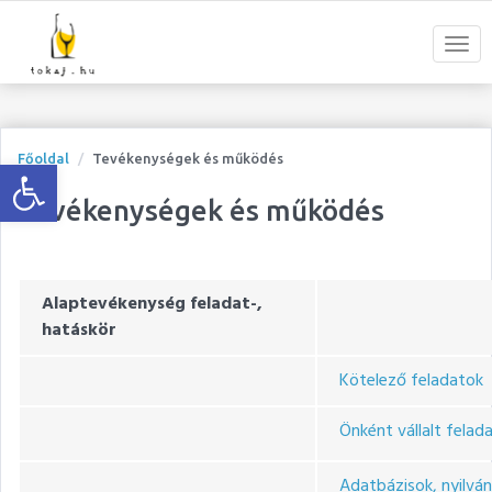
Open toolbar
Főoldal
Tevékenységek és működés
Tevékenységek és működés
Alaptevékenység feladat-,
hatáskör
Kötelező feladatok
Önként vállalt felad
Adatbázisok, nyilvá