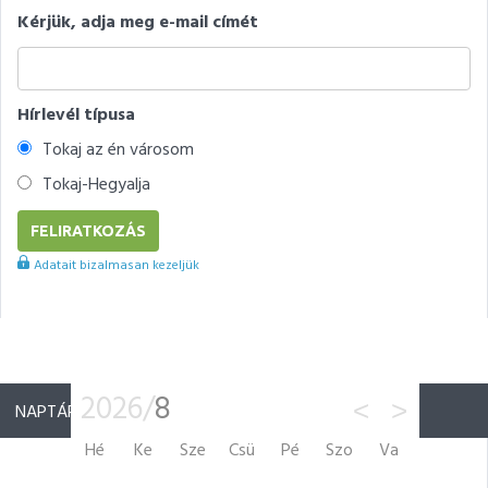
Kérjük, adja meg e-mail címét
Hírlevél típusa
Tokaj az én városom
Tokaj-Hegyalja
Adatait bizalmasan kezeljük
2026/
8
<
>
NAPTÁR
Hé
Ke
Sze
Csü
Pé
Szo
Va