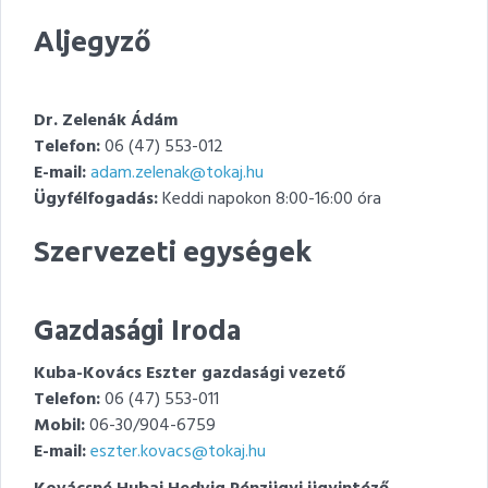
Aljegyző
Dr. Zelenák Ádám
Telefon:
06 (47) 553-012
E-mail:
adam.zelenak@tokaj.hu
Ügyfélfogadás:
Keddi napokon 8:00-16:00 óra
Szervezeti egységek
Gazdasági Iroda
Kuba-Kovács Eszter
gazdasági vezető
Telefon:
06 (47) 553-011
Mobil:
06-30/904-6759
E-mail:
eszter.kovacs@tokaj.hu