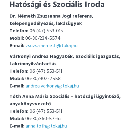
Hatósági és Szociális Iroda
Dr. Németh Zsuzsanna Jogi referens,
telepengedélyezés, lakásügyek
Telefon:
06 (47) 553-015
Mobil:
06-30/234-5574
E-mail:
zsuzsa.nemeth@tokaj.hu
Várkonyi Andrea Hagyaték, Szociális igazgatás,
Lakcímnyilvántartás
Telefon:
06 (47) 553-511
Mobil:
06-30/902-7558
E-mail:
andrea.varkonyi@tokaj.hu
Tóth Anna Mária Szociális – hatósági ügyintéző,
anyakönyvvezető
Telefon:
06 (47) 553-511
Mobil:
06-30/360-57-62
E-mail:
anna.toth@tokaj.hu