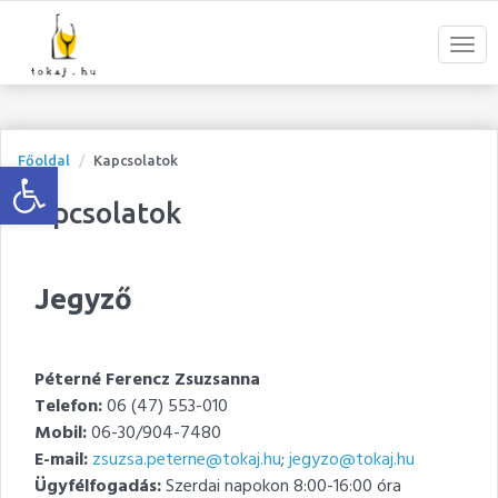
Open toolbar
Főoldal
Kapcsolatok
Kapcsolatok
Jegyző
Péterné Ferencz Zsuzsanna
Telefon:
06 (47) 553-010
Mobil:
06-30/904-7480
E-mail:
zsuzsa.peterne@tokaj.hu
;
jegyzo@tokaj.hu
Ügyfélfogadás:
Szerdai napokon 8:00-16:00 óra