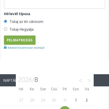
Hírlevél típusa
Tokaj az én városom
Tokaj-Hegyalja
Adatait bizalmasan kezeljük
2026/
8
<
>
NAPTÁR
Hé
Ke
Sze
Csü
Pé
Szo
Va
5
27
28
29
30
31
1
2
31