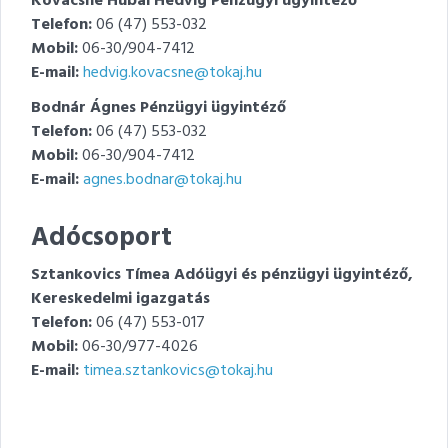
Kovácsné Hubai Hedvig Pénzügyi ügyintéző
Telefon:
06 (47) 553-032
Mobil:
06-30/904-7412
E-mail:
hedvig.kovacsne@tokaj.hu
Bodnár Ágnes Pénzügyi ügyintéző
Telefon:
06 (47) 553-032
Mobil:
06-30/904-7412
E-mail:
agnes.bodnar@tokaj.hu
Adócsoport
Sztankovics Tímea Adóügyi és pénzügyi ügyintéző,
Kereskedelmi igazgatás
Telefon:
06 (47) 553-017
Mobil:
06-30/977-4026
E-mail:
timea.sztankovics@tokaj.hu