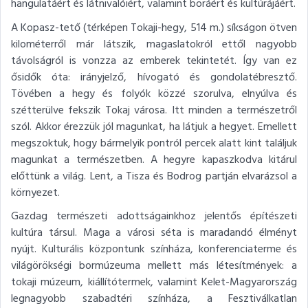
hangulatáért és látnivalóiért, valamint boráért és kultúrájáért.
A Kopasz-tető (térképen Tokaji-hegy, 514 m.) síkságon ötven
kilométerről már látszik, magaslatokról ettől nagyobb
távolságról is vonzza az emberek tekintetét. Így van ez
ősidők óta: irányjelző, hívogató és gondolatébresztő.
Tövében a hegy és folyók közzé szorulva, elnyúlva és
szétterülve fekszik Tokaj városa. Itt minden a természetről
szól. Akkor érezzük jól magunkat, ha látjuk a hegyet. Emellett
megszoktuk, hogy bármelyik pontról percek alatt kint találjuk
magunkat a természetben. A hegyre kapaszkodva kitárul
előttünk a világ. Lent, a Tisza és Bodrog partján elvarázsol a
környezet.
Gazdag természeti adottságainkhoz jelentős építészeti
kultúra társul. Maga a városi séta is maradandó élményt
nyújt. Kulturális központunk színháza, konferenciaterme és
világörökségi bormúzeuma mellett más létesítmények: a
tokaji múzeum, kiállítótermek, valamint Kelet-Magyarország
legnagyobb szabadtéri színháza, a Fesztiválkatlan