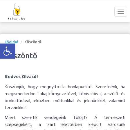
Open toolbar
Főoldal
Köszöntő
Köszöntő
Kedves Olvasó!
Köszönjük, hogy megnyitotta honlapunkat. Szeretnénk, ha
megismerkedne Tokaj környezetével, látnivalóival, a szőlő- és
borkultúrával, eközben múltunkkal és jelenünkkel, valamint
terveinkkel!
Miért szeretik vendégeink Tokajt? A természeti
szépségekért, a zárt élettérben kiépült városunk