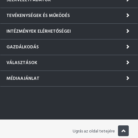
SZERVEZETI ADATOK
TEVÉKENYSÉGEK ÉS MŰKÖDÉS
INTÉZMÉNYEK ELÉRHETŐSÉGEI
GAZDÁLKODÁS
VÁLASZTÁSOK
MÉDIAAJÁNLAT
Ugrás az oldal tetejére