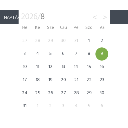
2026/
8
<
>
NAPTÁR
Hé
Ke
Sze
Csü
Pé
Szo
Va
5
27
28
29
30
31
1
2
31
12
3
4
5
6
7
8
9
7
19
10
11
12
13
14
15
16
14
26
17
18
19
20
21
22
23
21
2
24
25
26
27
28
29
30
28
9
31
1
2
3
4
5
6
5