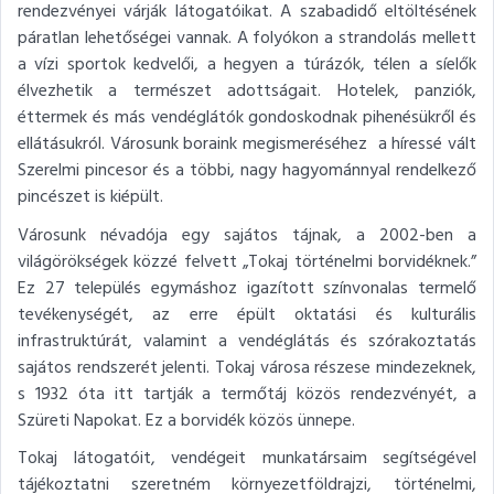
rendezvényei várják látogatóikat. A szabadidő eltöltésének
páratlan lehetőségei vannak. A folyókon a strandolás mellett
a vízi sportok kedvelői, a hegyen a túrázók, télen a síelők
élvezhetik a természet adottságait. Hotelek, panziók,
éttermek és más vendéglátók gondoskodnak pihenésükről és
ellátásukról. Városunk boraink megismeréséhez a híressé vált
Szerelmi pincesor és a többi, nagy hagyománnyal rendelkező
pincészet is kiépült.
Városunk névadója egy sajátos tájnak, a 2002-ben a
világörökségek közzé felvett „Tokaj történelmi borvidéknek.”
Ez 27 település egymáshoz igazított színvonalas termelő
tevékenységét, az erre épült oktatási és kulturális
infrastruktúrát, valamint a vendéglátás és szórakoztatás
sajátos rendszerét jelenti. Tokaj városa részese mindezeknek,
s 1932 óta itt tartják a termőtáj közös rendezvényét, a
Szüreti Napokat. Ez a borvidék közös ünnepe.
Tokaj látogatóit, vendégeit munkatársaim segítségével
tájékoztatni szeretném környezetföldrajzi, történelmi,