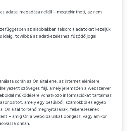
yes adatai megadása nélkül – megtekintheti, az nem
zefüggésben az alábbiakban felsorolt adatokat kezeljük
s ideig, továbbá az adatkezeléshez fűződő jogai
álata során az Ön által erre, az internet elérésére
lhelyezett szöveges fájl, amely jellemzően a webszerver
 weboldal működésére vonatkozó információkat tartalmaz
azonosítót, amely egy betűkből, számokból és egyéb
ldal Ön által történő megnyitásának, felkeresésének
nként – amíg Ön a weboldalunkat böngészi vagy amikor
aolvassa onnan.