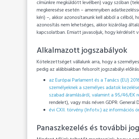
címünkre megküldött levélben) vagy szóban (tele
megkeresése esetén – amennyiben adatkezeléssel 
kéri) –, akkor azonosítanunk kell abból a célból, h
azonosítás nem lehetséges, akkor kizárólag álta
kapcsolatban. Emiatt javasoljuk, hogy kérdését v
Alkalmazott jogszabályok
Kötelezettséget vállalunk arra, hogy a személye
pedig az alábbiakban felsorolt jogszabályi előír
az Európai Parlament és a Tanács (EU) 2016
személyeknek a személyes adatok kezelése
szabad áramlásáról, valamint a 95/46/EK re
rendelet), vagy más néven GDPR: General D
évi CXII. törvény (Infotv.) az információs 
Panaszkezelés és további jo