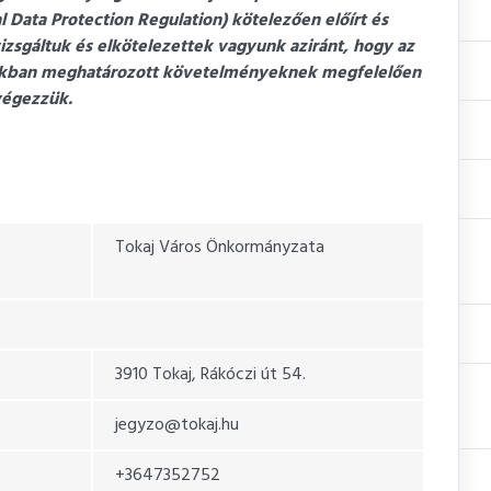
Data Protection Regulation) kötelezően előírt és
zsgáltuk és elkötelezettek vagyunk aziránt, hogy az
lyokban meghatározott követelményeknek megfelelően
végezzük.
Tokaj Város Önkormányzata
3910 Tokaj, Rákóczi út 54.
jegyzo@tokaj.hu
+3647352752