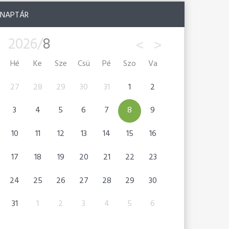
NAPTÁR
2026/
8
<
>
Hé
Ke
Sze
Csü
Pé
Szo
Va
27
28
29
30
31
1
2
31
1
2
3
4
5
6
7
8
9
7
8
9
10
11
12
13
14
15
16
14
15
16
17
18
19
20
21
22
23
21
22
23
24
25
26
27
28
29
30
28
29
30
31
1
2
3
4
5
6
5
6
7