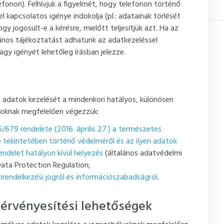
fonon). Felhívjuk a figyelmét, hogy telefonon történő
kapcsolatos igénye indokolja (pl.: adatainak törlését
ogy jogosult-e a kérésre, mielőtt teljesítjük azt. Ha az
lános tájékoztatást adhatunk az adatkezeléssel
agy igényét lehetőleg írásban jelezze.
s adatok kezelését a mindenkori hatályos, különösen
ásoknak megfelelően végezzük:
/679 rendelete (2016. április 27.) a természetes
 tekintetében történő védelméről és az ilyen adatok
ndelet hatályon kívül helyezés
(általános adatvédelmi
ata Protection Regulation;
önrendelkezési jogról és információszabadságról
.
gérvényesítési lehetőségek