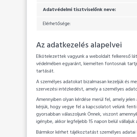
Adatvédelmi tisztviselőnk neve:
Elérhetősége:
Az adatkezelés alapelvei
Elkötelezettek vagyunk a weboldalt felkereső lá
védelmében egyaránt, kiemelten fontosnak tartju
tartását.
A személyes adatokat bizalmasan kezeljük és me
szervezési intézkedést, amely a személyes adato
Amennyiben olyan kérdése merül fel, amely jelen
kérjük, hogy vegye fel a kapcsolatot velünk fent
gyorsabban válaszoljunk Önnek, viszont amenny
igénybe, akkor legfeljebb 15 napon belül vállalju
Bármikor kérhet tájékoztatást személyes adatai k