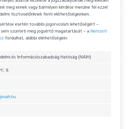
emélyes adatok kezelése a jogszabályoknak megfelelően
ünk meg ennek vagy bármilyen kérdése merülne fel ezzel
elmi tisztviselőnknek fenti elérhetőségeinken.
rtése esetén további jogorvoslati lehetőségért –
e sem szünteti meg jogsértő magatartását – a
Nemzeti
oz
fordulhat, alábbi elérhetőségein:
delmi és Információszabadság Hatóság (NAIH)
.: 9.
@naih.hu