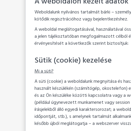
A weboldalon kezelt adatok
Weboldalunk nyilvános tartalmát bárki – személ
kötődik regisztrációhoz vagy bejelentkezéshez.
A weboldal meglátogatásával, használatával öss
a jelen tájékoztatóban megfogalmazott célból é
érvényesítését a következők szerint biztosítjuk:
Sütik (cookie) kezelése
Mi a süti?
A süti (cookie) a weboldalunk megnyitása és haszn
használt készülékén (számítógép, okostelefon) e
és az Ön készüléke közötti kapcsolatra vagy a
(például úgynevezett munkamenet vagy session 
írásjelekből álló egyedi karaktersorozat; a webo
időpontját, stb.), s amelynek tartalmát alkalma
később újból meglátogatja – a webszerver vissz