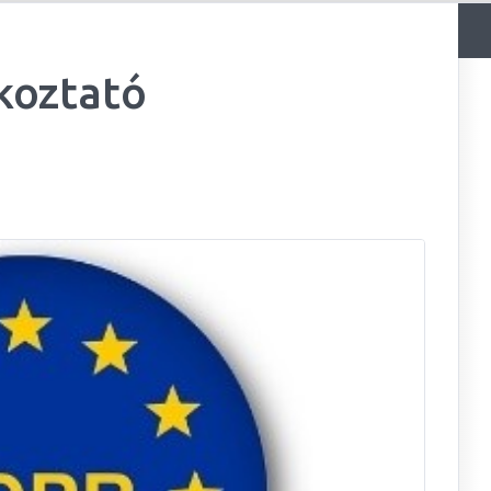
koztató
29
30
1
2
3
4
5
6
7
8
9
10
11
12
13
14
15
16
17
18
19
20
21
22
23
24
25
26
27
28
29
30
31
1
2
3
4
5
6
7
8
9