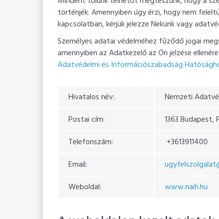
Mindent tőlünk telhetőt megteszünk, hogy a sz
történjék. Amennyiben úgy érzi, hogy nem felelt
kapcsolatban, kérjük jelezze Nekünk vagy adatvéd
Személyes adatai védelméhez fűződő jogai megsé
amennyiben az Adatkezelő az Ön jelzése ellenér
Adatvédelmi és Információszabadság Hatóságh
Hivatalos név:
Nemzeti Adatvé
Postai cím:
1363 Budapest, Pf
Telefonszám:
+3613911400
Email:
ugyfelszolgalat
Weboldal:
www.naih.hu