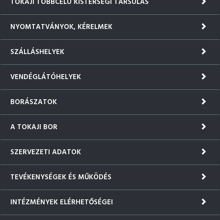
TOKAJI TÖBBCÉLÚ KISTÉRSÉGI TÁRSULÁS
NYOMTATVÁNYOK, KÉRELMEK
SZÁLLÁSHELYEK
VENDÉGLÁTÓHELYEK
BORÁSZATOK
A TOKAJI BOR
SZERVEZETI ADATOK
TEVÉKENYSÉGEK ÉS MŰKÖDÉS
INTÉZMÉNYEK ELÉRHETŐSÉGEI