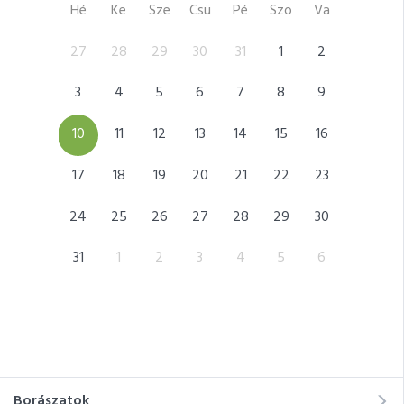
Hé
Ke
Sze
Csü
Pé
Szo
Va
5
27
28
29
30
31
1
2
31
12
3
4
5
6
7
8
9
7
19
10
11
12
13
14
15
16
14
26
17
18
19
20
21
22
23
21
2
24
25
26
27
28
29
30
28
9
31
1
2
3
4
5
6
5
Borászatok