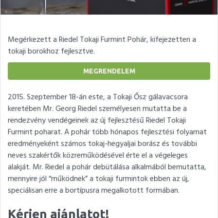
Megérkezett a Riedel Tokaji Furmint Pohár, kifejezetten a
tokaji borokhoz fejlesztve.
MEGRENDELEM
2015. Szeptember 18-án este, a Tokaji Ősz gálavacsora
keretében Mr. Georg Riedel személyesen mutatta be a
rendezvény vendégeinek az új fejlesztésű Riedel Tokaji
Furmint poharat. A pohár több hónapos fejlesztési folyamat
eredményeként számos tokaj-hegyaljai borász és további
neves szakértők közreműködésével érte el a végeleges
alakját. Mr. Riedel a pohár debütálása alkalmából bemutatta,
mennyire jól “működnek” a tokaji furmintok ebben az új,
speciálisan erre a bortípusra megalkotott formában.
Kérjen ajánlatot!