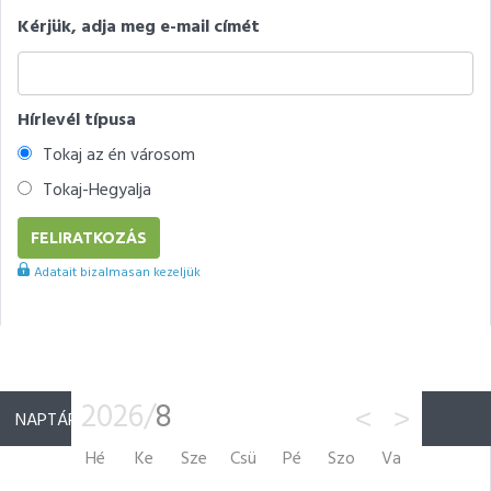
Kérjük, adja meg e-mail címét
Hírlevél típusa
Tokaj az én városom
Tokaj-Hegyalja
Adatait bizalmasan kezeljük
2026/
8
<
>
NAPTÁR
Hé
Ke
Sze
Csü
Pé
Szo
Va